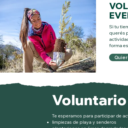
VOL
EVE
Si tu tie
querés p
activid
forma e
Quie
Voluntario
Te esperamos para participar de ac
limpiezas de playa y senderos