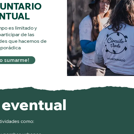
UNTARIO
NTUAL
mpo es limitado y
articipar de las
ades que hacemos de
sporádica
ro sumarme!
 eventual
tividades como: