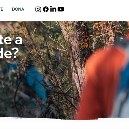
TE
DONÁ
te a
de?